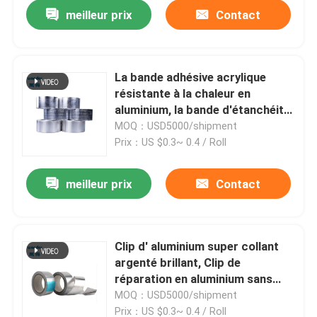
meilleur prix
Contact
La bande adhésive acrylique
résistante à la chaleur en
aluminium, la bande d'étanchéité
en argent 30m de longueur
MOQ：USD5000/shipment
Prix：US $0.3~ 0.4 / Roll
meilleur prix
Contact
Maison
Clip d' aluminium super collant
argenté brillant, Clip de
Produits
réparation en aluminium sans
doublure
MOQ：USD5000/shipment
Vidéos
Prix：US $0.3~ 0.4 / Roll