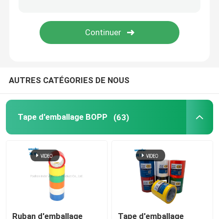
Rouleau de nano-bandes
Ruban adhésif
AUTRES CATÉGORIES DE NOUS
Ruban adhésif de tissu
Rubans adhésifs en PVC
Tape d'emballage BOPP
(63)
Papier d'emballage de bande paerforée
Dispensateur à bande
Ruban adhésif de protection
Ruban d'emballage
Tape d'emballage