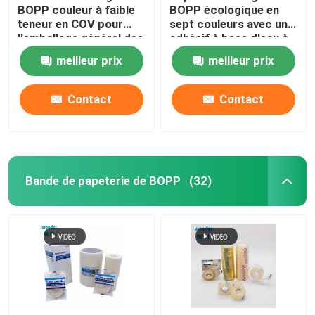
BOPP couleur à faible
BOPP écologique en
teneur en COV pour
sept couleurs avec un
l'emballage général des
adhésif à base d'eau à
produits
faible teneur en COV
meilleur prix
meilleur prix
Contact
Contact
Bande de papeterie de BOPP
(32)