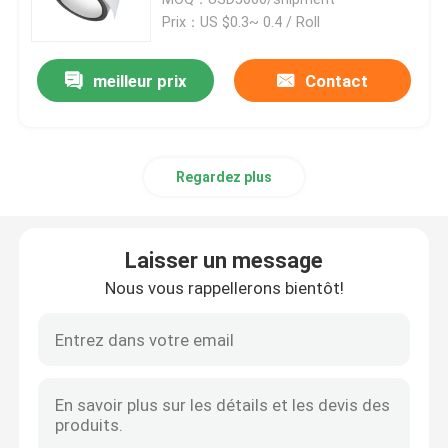
Prix：US $0.3~ 0.4 / Roll
Tape d'emballage BOPP
meilleur prix
Contact
Bande de papeterie de BOPP
Regardez plus
Ruloir jumbo de bande Bopp
Bande de papier d'aluminium
Laisser un message
Nous vous rappellerons bientôt!
Ruban adhésif à double face
Adhésif acrylique à base d'eau
Ruban adhésif à mousse