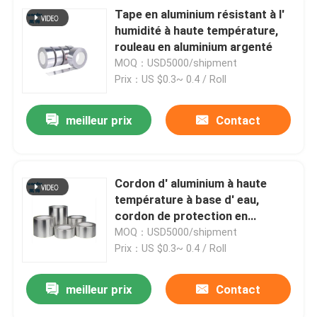
Tape en aluminium résistant à l'
humidité à haute température,
rouleau en aluminium argenté
MOQ：USD5000/shipment
Prix：US $0.3~ 0.4 / Roll
meilleur prix
Contact
Cordon d' aluminium à haute
température à base d' eau,
cordon de protection en
aluminium argenté.
MOQ：USD5000/shipment
Prix：US $0.3~ 0.4 / Roll
meilleur prix
Contact