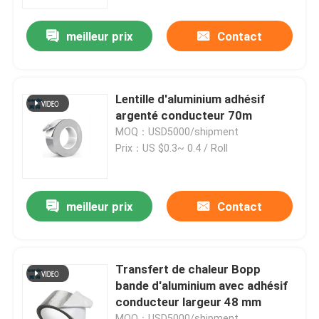
meilleur prix
Contact
Spectacle de réalité virtuelle
À propos de nous
Lentille d'aluminium adhésif
argenté conducteur 70m
Visite de l'usine
MOQ：USD5000/shipment
Prix：US $0.3~ 0.4 / Roll
Contrôle de qualité
meilleur prix
Contact
Contactez-nous
Nouvelles
Transfert de chaleur Bopp
bande d'aluminium avec adhésif
conducteur largeur 48 mm
Les affaires
MOQ：USD5000/shipment