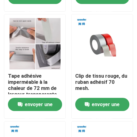
demande
demande
Spectacle de réalité virtuelle
À propos de nous
Visite de l'usine
Contrôle de qualité
Tape adhésive
Clip de tissu rouge, du
imperméable à la
ruban adhésif 70
chaleur de 72 mm de
mesh.
largeur transparente
Contactez-nous
envoyer une
envoyer une
Nouvelles
demande
demande
Les affaires