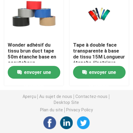
Tape d'emballage BOPP
Bande de papeterie de BOPP
Wonder adhésif du
Tape à double face
tissu brun duct tape
transparente à base
Ruloir jumbo de bande Bopp
50m étanche base en
de tissu 15M Longueur
caoutchouc
étanche électrique
Bande de papier d'aluminium
envoyer une
envoyer une
demande
demande
Ruban adhésif à double face
Aperçu
Au sujet de nous
Contactez-nous
Desktop Site
Adhésif acrylique à base d'eau
Plan du site
Privacy Policy
Ruban adhésif à mousse