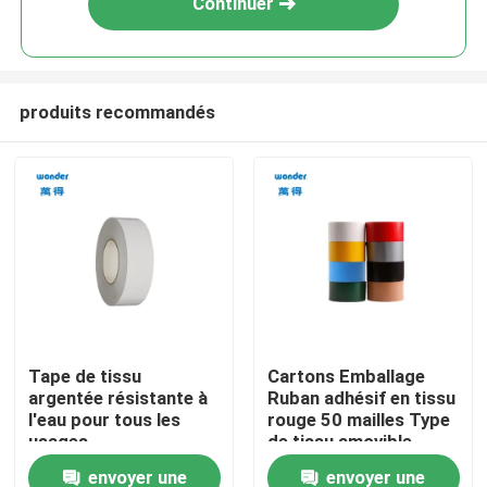
Continuer
produits recommandés
Maison
Tape de tissu
Cartons Emballage
argentée résistante à
Ruban adhésif en tissu
Produits
l'eau pour tous les
rouge 50 mailles Type
usages
de tissu amovible
envoyer une
envoyer une
Vidéos