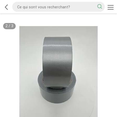
2
/
3