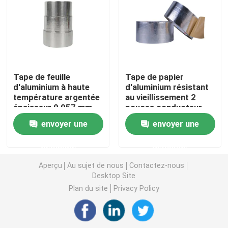
Tape d'emballage BOPP
Bande de papeterie de BOPP
Tape de feuille
Tape de papier
d'aluminium à haute
d'aluminium résistant
Ruloir jumbo de bande Bopp
température argentée
au vieillissement 2
épaisseur 0,057 mm
pouces conducteur
Adhésif à base d'eau
étanche
Bande de papier d'aluminium
envoyer une
envoyer une
demande
demande
Ruban adhésif à double face
Aperçu
Au sujet de nous
Contactez-nous
Desktop Site
Adhésif acrylique à base d'eau
Plan du site
Privacy Policy
Ruban adhésif à mousse