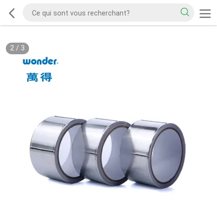
2
/
3