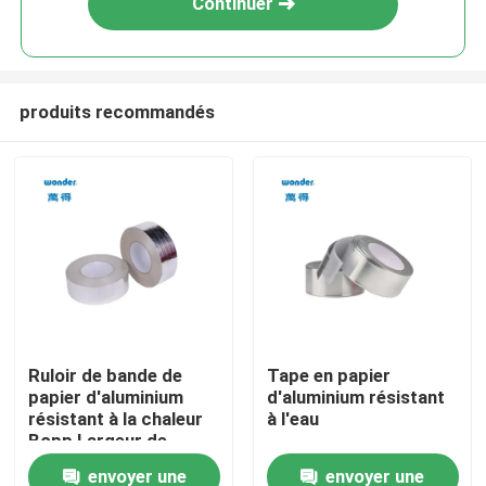
Continuer
produits recommandés
Maison
Ruloir de bande de
Tape en papier
papier d'aluminium
d'aluminium résistant
Produits
résistant à la chaleur
à l'eau
Bopp Largeur de
l'emballage 48 mm
envoyer une
envoyer une
Vidéos