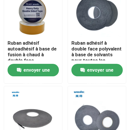
Spectacle de réalité virtuelle
À propos de nous
Ruban adhésif
Ruban adhésif à
autoadhésif à base de
double face polyvalent
Visite de l'usine
fusion à chaud à
à base de solvants
double face
pour toutes les
applications
envoyer une
envoyer une
Contrôle de qualité
demande
demande
Contactez-nous
Nouvelles
Les affaires