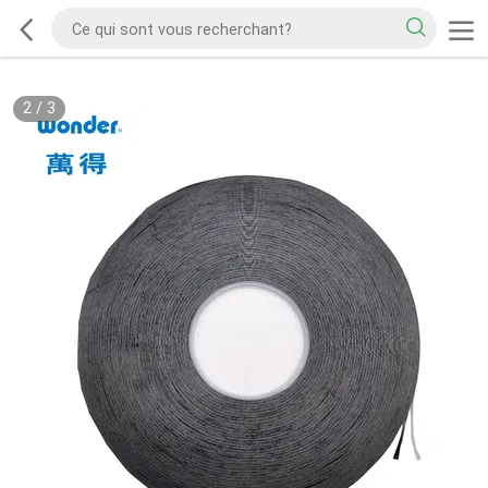
2
/
3