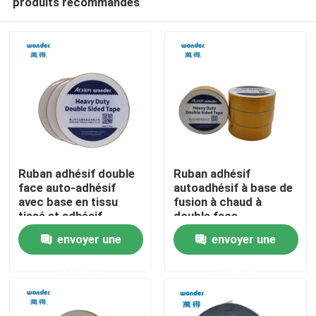
produits recommandés
Ruban adhésif double
Ruban adhésif
face auto-adhésif
autoadhésif à base de
avec base en tissu
fusion à chaud à
tissé et adhésif
double face
Maison
thermofusible pour
envoyer une
envoyer une
une forte adhérence
Produits
demande
demande
Vidéos