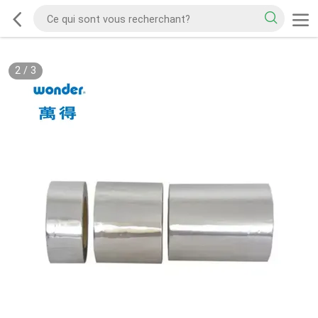
2
/
3