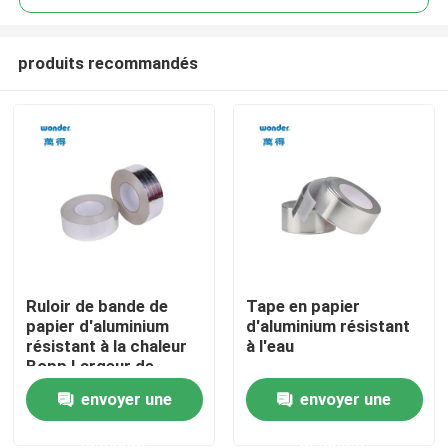
produits recommandés
Ruloir de bande de
Tape en papier
Maison
papier d'aluminium
d'aluminium résistant
résistant à la chaleur
à l'eau
Bopp Largeur de
Produits
l'emballage 48 mm
envoyer une
envoyer une
demande
demande
Vidéos