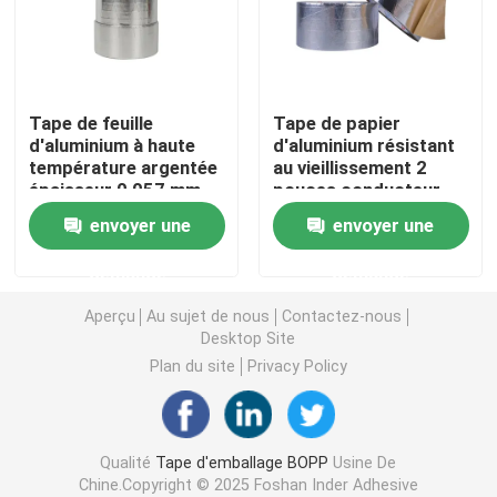
Tape d'emballage BOPP
Tape de feuille
Tape de papier
Bande de papeterie de BOPP
d'aluminium à haute
d'aluminium résistant
température argentée
au vieillissement 2
épaisseur 0,057 mm
pouces conducteur
Ruloir jumbo de bande Bopp
Adhésif à base d'eau
étanche
envoyer une
envoyer une
Bande de papier d'aluminium
demande
demande
Aperçu
Au sujet de nous
Contactez-nous
Ruban adhésif à double face
Desktop Site
Plan du site
Privacy Policy
Adhésif acrylique à base d'eau
Qualité
Tape d'emballage BOPP
Usine De
Ruban adhésif à mousse
Chine.Copyright © 2025 Foshan Inder Adhesive