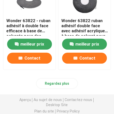
Wonder 63822 - ruban
Wonder 63822 ruban
adhésif à double face
adhésif double face
efficace à base de
avec adhésif acrylique
solvants pour des
à base de solvant pour
applications
une forte liaison
meilleur prix
meilleur prix
polyvalentes
Contact
Contact
Regardez plus
Aperçu
Au sujet de nous
Contactez-nous
Desktop Site
Plan du site
Privacy Policy