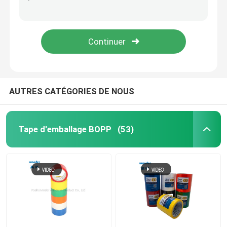
Cordon d' aluminium à haute température à base d' eau, cordon de protection en aluminium argenté.
Tape d'emballage à fusion chaude 48 mm x 100 m adhésif sensible à la pression
Tape d'emballage BOPP
Tape d'emballage BOPP transparente de 48 mm x 50 m adhésif sensible à la pression de fusion à chaud
La bande adhésive industrielle à double face, à haute température, transparente.
Bande de papeterie de BOPP
Ruloir jumbo de bande Bopp
AUTRES CATÉGORIES DE NOUS
Bande de papier d'aluminium
Tape d'emballage BOPP
(53)
Ruban adhésif à double face
Adhésif acrylique à base d'eau
Ruban adhésif à mousse