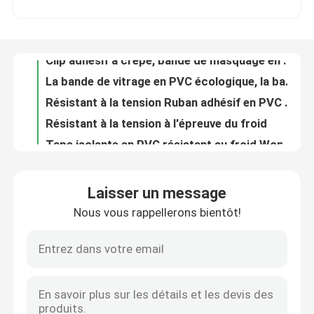
La bande de vitrage en PVC écologique, la bande de protection en PVC résistante à la tension
Résistant à la tension Ruban adhésif en PVC mat Résistant à la flamme à l' eau froide
Spectacle de réalité virtuelle
Résistant à la tension à l'épreuve du froid
Tape isolante en PVC résistant au froid Wonder, bande isolante anti-flamme noire de 50 mm
À propos de nous
Des rubans adhésifs en PVC ignifuges, du ruban adhésif en PVC noir de 50 mm, certifiés UL
La bande autoadhésive en PVC, écologique et ignifuge, bleue.
Visite de l'usine
Tape d'isolation électrique en PVC autoadhésif résistant aux températures élevées Base en caoutchouc bleu
Tape en papier d'aluminium argent mat à face unique imperméable à l'eau et à haute température
Contrôle de qualité
Foil d'aluminium mat à haute température 2 pouces 0,080 mm d'épaisseur à une face
Laisser un message
Ruban adhésif à double face blanc à base de solvant largeur 10 mm
Nous vous rappellerons bientôt!
Contactez-nous
La bande adhésive anti-déchirure en aluminium, la bande d'étanchéité en aluminium pour les fuites d' eau
Tape autoadhésive à double face d'une épaisseur de 0,100 mm
Ruban adhésif adhésif adhésif en argent
Nouvelles
Tape auto-adhésive à double face à base de fusion à chaud Emballage écologique transparent
Tape d'emballage adhésif à fond chaud BOPP de 48 mm x 100 m résistant à la chaleur
Les affaires