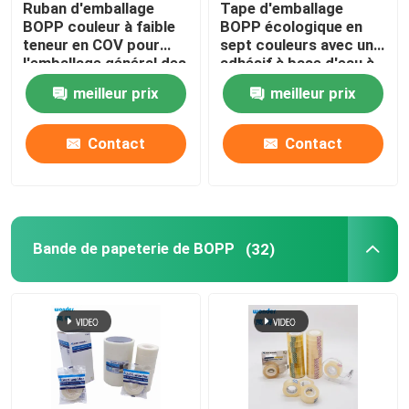
Ruban d'emballage
Tape d'emballage
BOPP couleur à faible
BOPP écologique en
Rouleau de nano-bandes
teneur en COV pour
sept couleurs avec un
l'emballage général des
adhésif à base d'eau à
produits
faible teneur en COV
meilleur prix
meilleur prix
Ruban adhésif
Contact
Contact
Ruban adhésif de tissu
Rubans adhésifs en PVC
Bande de papeterie de BOPP
(32)
Papier d'emballage de bande paerforée
Dispensateur à bande
Ruban adhésif de protection